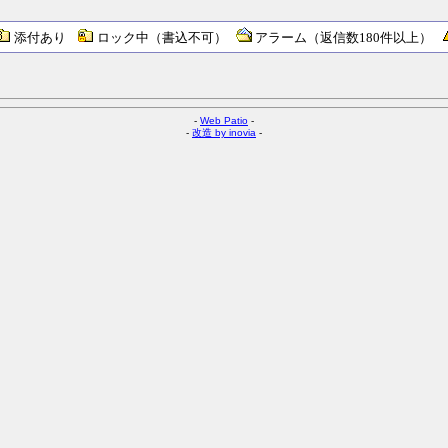
添付あり
ロック中（書込不可）
アラーム（返信数180件以上）
-
Web Patio
-
-
改造 by inovia
-