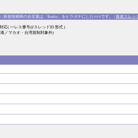
S
|
新規投稿時の合言葉は「Radio」をヒラガナにした○○○です。
|
新規スレッ
応( >>レス番号@スレッドID 形式 )
す(香港／マカオ・台湾規制対象外)