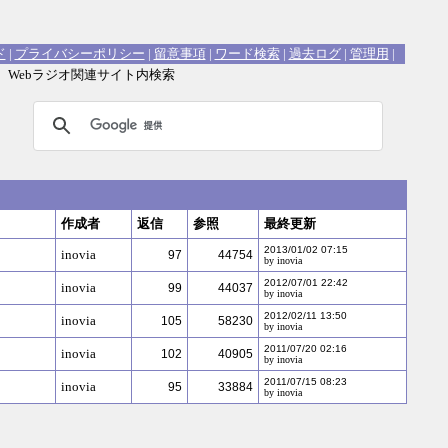
ド
|
プライバシーポリシー
|
留意事項
|
ワード検索
|
過去ログ
|
管理用
|
Webラジオ関連サイト内検索
作成者
返信
参照
最終更新
2013/01/02 07:15
inovia
97
44754
by inovia
2012/07/01 22:42
inovia
99
44037
by inovia
2012/02/11 13:50
inovia
105
58230
by inovia
2011/07/20 02:16
inovia
102
40905
by inovia
2011/07/15 08:23
inovia
95
33884
by inovia