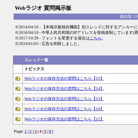
Webラジオ 質問掲示板
接続国: U
※2014/04/16 - 【本掲示板独自機能】別スレッドに対するアンカーに対
※2016/04/10 - 中華人民共和国のIPアドレスを投稿規制していま
※2017/10/29 - フォントを変更する場合は
こちら
。
※2024/01/03 - 広告を削除しました。
スレッド一覧
トピックス
Webラジオの保存方法の質問はこちら【15】
Webラジオの保存方法の質問はこちら【14】
Webラジオの保存方法の質問はこちら【13】
Webラジオの保存方法の質問はこちら【10】
Webラジオの保存方法の質問はこちら【12】
Page:
1
|
2
|
3
|
4
|
5
|
6
|