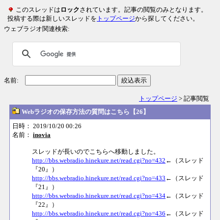
このスレッドは
ロック
されています。記事の閲覧のみとなります。
投稿する際は新しいスレッドを
トップページ
から探してください。
ウェブラジオ関連検索:
名前:
絞込表示
トップページ
> 記事閲覧
Webラジオの保存方法の質問はこちら【26】
日時： 2019/10/20 00:26
名前：
inovia
スレッドが長いのでこちらへ移動しました。
http://bbs.webradio.hinekure.net/read.cgi?no=432
←（スレッド
『20』）
http://bbs.webradio.hinekure.net/read.cgi?no=433
←（スレッド
『21』）
http://bbs.webradio.hinekure.net/read.cgi?no=434
←（スレッド
『22』）
http://bbs.webradio.hinekure.net/read.cgi?no=436
←（スレッド