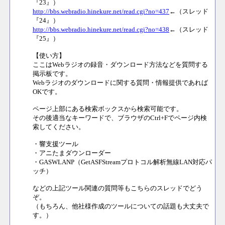
『23』）
http://bbs.webradio.hinekure.net/read.cgi?no=437
←（スレッド
『24』）
http://bbs.webradio.hinekure.net/read.cgi?no=438
←（スレッド
『25』）
【使い方】
ここはWebラジオの録音・ダウンロード方法などを質問する
掲示板です。
Webラジオのダウンロードに関する質問・情報提供であれば
OKです。
ページ上部にある検索ボックスから検索可能です。
その後適当なキーワードで、ブラウザのCtrl+Fでページ内検
索してください。
・響支援ツール
・アニたまダウンローダー
・GASWLANP（GetASFStreamプロトコル解析無線LAN対応パ
ッチ）
などの上記ツール関連の質問等もこちらのスレッドでどう
ぞ。
（もちろん、他社様作成のツールについての話題も大丈夫で
す。）