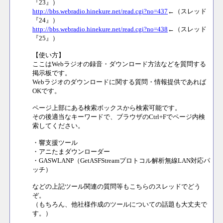
『23』）
http://bbs.webradio.hinekure.net/read.cgi?no=437
←（スレッド
『24』）
http://bbs.webradio.hinekure.net/read.cgi?no=438
←（スレッド
『25』）
【使い方】
ここはWebラジオの録音・ダウンロード方法などを質問する
掲示板です。
Webラジオのダウンロードに関する質問・情報提供であれば
OKです。
ページ上部にある検索ボックスから検索可能です。
その後適当なキーワードで、ブラウザのCtrl+Fでページ内検
索してください。
・響支援ツール
・アニたまダウンローダー
・GASWLANP（GetASFStreamプロトコル解析無線LAN対応パ
ッチ）
などの上記ツール関連の質問等もこちらのスレッドでどう
ぞ。
（もちろん、他社様作成のツールについての話題も大丈夫で
す。）