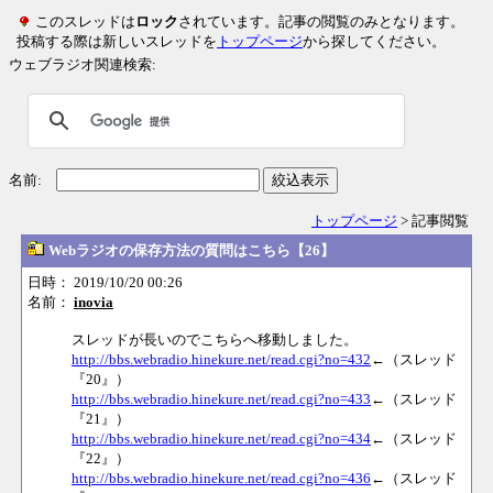
このスレッドは
ロック
されています。記事の閲覧のみとなります。
投稿する際は新しいスレッドを
トップページ
から探してください。
ウェブラジオ関連検索:
名前:
絞込表示
トップページ
> 記事閲覧
Webラジオの保存方法の質問はこちら【26】
日時： 2019/10/20 00:26
名前：
inovia
スレッドが長いのでこちらへ移動しました。
http://bbs.webradio.hinekure.net/read.cgi?no=432
←（スレッド
『20』）
http://bbs.webradio.hinekure.net/read.cgi?no=433
←（スレッド
『21』）
http://bbs.webradio.hinekure.net/read.cgi?no=434
←（スレッド
『22』）
http://bbs.webradio.hinekure.net/read.cgi?no=436
←（スレッド