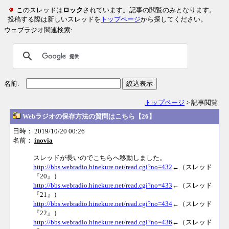
このスレッドは
ロック
されています。記事の閲覧のみとなります。
投稿する際は新しいスレッドを
トップページ
から探してください。
ウェブラジオ関連検索:
名前:
絞込表示
トップページ
> 記事閲覧
Webラジオの保存方法の質問はこちら【26】
日時： 2019/10/20 00:26
名前：
inovia
スレッドが長いのでこちらへ移動しました。
http://bbs.webradio.hinekure.net/read.cgi?no=432
←（スレッド
『20』）
http://bbs.webradio.hinekure.net/read.cgi?no=433
←（スレッド
『21』）
http://bbs.webradio.hinekure.net/read.cgi?no=434
←（スレッド
『22』）
http://bbs.webradio.hinekure.net/read.cgi?no=436
←（スレッド