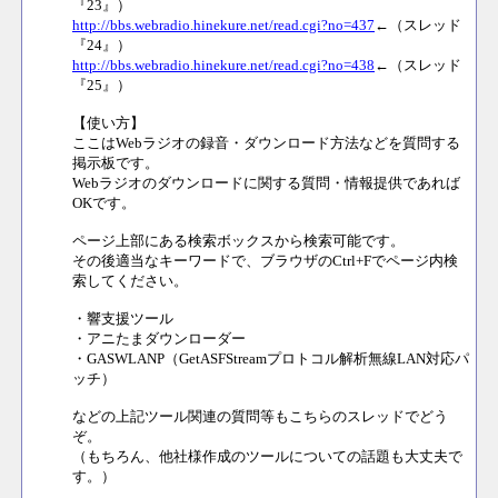
『23』）
http://bbs.webradio.hinekure.net/read.cgi?no=437
←（スレッド
『24』）
http://bbs.webradio.hinekure.net/read.cgi?no=438
←（スレッド
『25』）
【使い方】
ここはWebラジオの録音・ダウンロード方法などを質問する
掲示板です。
Webラジオのダウンロードに関する質問・情報提供であれば
OKです。
ページ上部にある検索ボックスから検索可能です。
その後適当なキーワードで、ブラウザのCtrl+Fでページ内検
索してください。
・響支援ツール
・アニたまダウンローダー
・GASWLANP（GetASFStreamプロトコル解析無線LAN対応パ
ッチ）
などの上記ツール関連の質問等もこちらのスレッドでどう
ぞ。
（もちろん、他社様作成のツールについての話題も大丈夫で
す。）