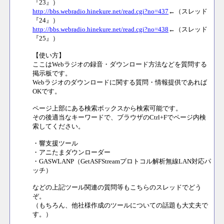
『23』）
http://bbs.webradio.hinekure.net/read.cgi?no=437
←（スレッド
『24』）
http://bbs.webradio.hinekure.net/read.cgi?no=438
←（スレッド
『25』）
【使い方】
ここはWebラジオの録音・ダウンロード方法などを質問する
掲示板です。
Webラジオのダウンロードに関する質問・情報提供であれば
OKです。
ページ上部にある検索ボックスから検索可能です。
その後適当なキーワードで、ブラウザのCtrl+Fでページ内検
索してください。
・響支援ツール
・アニたまダウンローダー
・GASWLANP（GetASFStreamプロトコル解析無線LAN対応パ
ッチ）
などの上記ツール関連の質問等もこちらのスレッドでどう
ぞ。
（もちろん、他社様作成のツールについての話題も大丈夫で
す。）