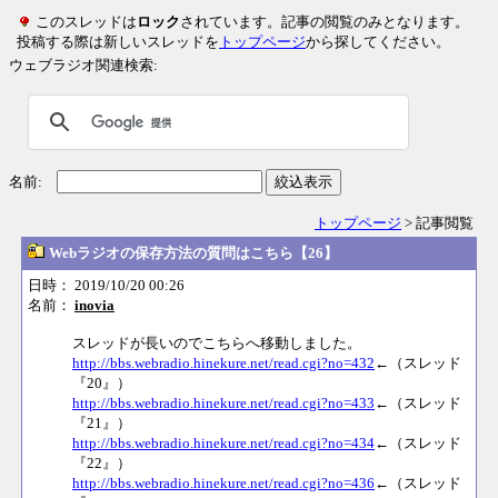
このスレッドは
ロック
されています。記事の閲覧のみとなります。
投稿する際は新しいスレッドを
トップページ
から探してください。
ウェブラジオ関連検索:
名前:
絞込表示
トップページ
> 記事閲覧
Webラジオの保存方法の質問はこちら【26】
日時： 2019/10/20 00:26
名前：
inovia
スレッドが長いのでこちらへ移動しました。
http://bbs.webradio.hinekure.net/read.cgi?no=432
←（スレッド
『20』）
http://bbs.webradio.hinekure.net/read.cgi?no=433
←（スレッド
『21』）
http://bbs.webradio.hinekure.net/read.cgi?no=434
←（スレッド
『22』）
http://bbs.webradio.hinekure.net/read.cgi?no=436
←（スレッド