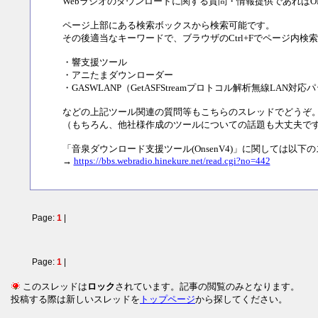
Webラジオのダウンロードに関する質問・情報提供であればO
ページ上部にある検索ボックスから検索可能です。
その後適当なキーワードで、ブラウザのCtrl+Fでページ内検
・響支援ツール
・アニたまダウンローダー
・GASWLANP（GetASFStreamプロトコル解析無線LAN対応
などの上記ツール関連の質問等もこちらのスレッドでどうぞ
（もちろん、他社様作成のツールについての話題も大丈夫で
「音泉ダウンロード支援ツール(OnsenV4)」に関しては以
→
https://bbs.webradio.hinekure.net/read.cgi?no=442
Page:
1
|
Page:
1
|
このスレッドは
ロック
されています。記事の閲覧のみとなります。
投稿する際は新しいスレッドを
トップページ
から探してください。