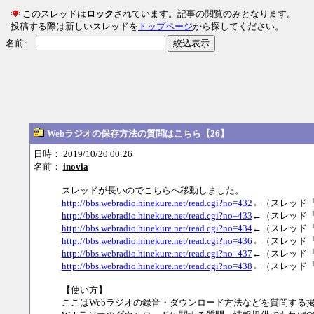
このスレッドは
ロック
されています。記事の閲覧のみとなります。
投稿する際は新しいスレッドを
トップページ
から探してください。
名前:
絞込表示
Webラジオの保存方法の質問はこちら【26】
日時： 2019/10/20 00:26
名前：
inovia
スレッドが長いのでこちらへ移動しました。
http://bbs.webradio.hinekure.net/read.cgi?no=432
←（スレッド『
http://bbs.webradio.hinekure.net/read.cgi?no=433
←（スレッド『
http://bbs.webradio.hinekure.net/read.cgi?no=434
←（スレッド『
http://bbs.webradio.hinekure.net/read.cgi?no=436
←（スレッド『
http://bbs.webradio.hinekure.net/read.cgi?no=437
←（スレッド『
http://bbs.webradio.hinekure.net/read.cgi?no=438
←（スレッド『
【使い方】
ここはWebラジオの録音・ダウンロード方法などを質問する