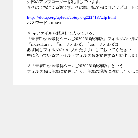
外部のアップローダーを利用しています。
※そのうち消える類です。その際、私からは再アップロード
https://dotup.org/uploda/dotup.org2224137.zip.html
パスワード：onsen
※zipファイルを解凍して入っている、
「音泉Playlist取得ツール_20200810配布版」フォルダの中身
「index.hta」、「js」フォルダ、「css」フォルダは
必ず同じフォルダの中に入れたままにしておいてください。
中に入っているファイル・フォルダ名を変更すると動作しま
※「音泉Playlist取得ツール_20200810配布版」という
フォルダ名は任意に変更したり、任意の場所に移動したりは