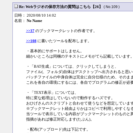
Re: Webラジオの保存方法の質問はこちら【26】
( No.109 )
日時： 2020/08/10 14:02
名前：
No Name
>>37
のブックマークレットの作者です。
>>108
に書いたツールを配布します。
・基本的にサポートはしません。
細かいところは同梱のテキストにメモがてら記載しています
・「BAT生成」については、クリックしてしまうと、
ファイル(、フォルダ)自体はデスクトップへ出力されると思
バッチファイルの中身自体は完全に自分仕様のため、そのま
これを各自の環境にするには、各自でプログラムの修正が必
・「TEXT表示」については、
特に変な処理はしていないので動作するハズです。
おひげさんのスクリプトと合わせて使うなどを想定していま
※ブックマークレット経由よりかはコピペで利用しやすくな
当ツールで表示している内容がブックマークレットのものと
指摘があれば修正対応します(たぶん)。
・配布(アップロード)先は下記です。