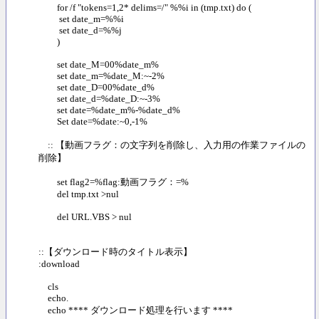
for /f "tokens=1,2* delims=/" %%i in (tmp.txt) do (
set date_m=%%i
set date_d=%%j
)
set date_M=00%date_m%
set date_m=%date_M:~-2%
set date_D=00%date_d%
set date_d=%date_D:~-3%
set date=%date_m%-%date_d%
Set date=%date:~0,-1%
:: 【動画フラグ：の文字列を削除し、入力用の作業ファイルの
削除】
set flag2=%flag:動画フラグ：=%
del tmp.txt >nul
del URL.VBS > nul
::【ダウンロード時のタイトル表示】
:download
cls
echo.
echo **** ダウンロード処理を行います ****