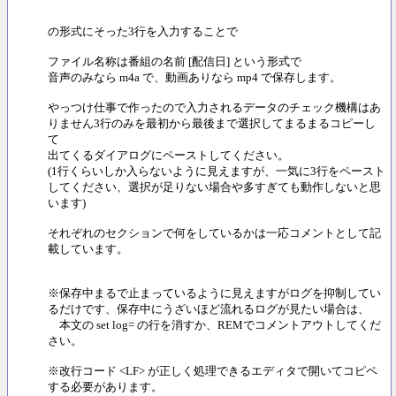
の形式にそった3行を入力することで
ファイル名称は番組の名前 [配信日] という形式で
音声のみなら m4a で、動画ありなら mp4 で保存します。
やっつけ仕事で作ったので入力されるデータのチェック機構はあ
りません3行のみを最初から最後まで選択してまるまるコピーし
て
出てくるダイアログにペーストしてください。
(1行くらいしか入らないように見えますが、一気に3行をペースト
してください、選択が足りない場合や多すぎても動作しないと思
います)
それぞれのセクションで何をしているかは一応コメントとして記
載しています。
※保存中まるで止まっているように見えますがログを抑制してい
るだけです、保存中にうざいほど流れるログが見たい場合は、
本文の set log= の行を消すか、REMでコメントアウトしてくだ
さい。
※改行コード <LF> が正しく処理できるエディタで開いてコピペ
する必要があります。