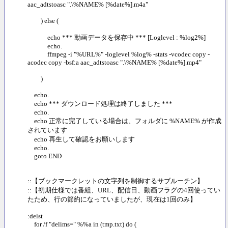
aac_adtstoasc ".\%NAME% [%date%].m4a"
) else (
echo *** 動画データを保存中 *** [Loglevel : %log2%]
echo.
ffmpeg -i "%URL%" -loglevel %log% -stats -vcodec copy -
acodec copy -bsf:a aac_adtstoasc ".\%NAME% [%date%].mp4"
)
echo.
echo *** ダウンロード処理は終了しました ***
echo.
echo 正常に完了している場合は、フォルダに %NAME% が作成
されています
echo 再生して確認をお願いします
echo.
goto END
::【ブックマークレットの文字列を制御するサブルーチン】
::【初期仕様では番組、URL、配信日、動画フラグの4回使ってい
たため、行の節約になっていましたが、現在は1回のみ】
:delst
for /f "delims=" %%a in (tmp.txt) do (