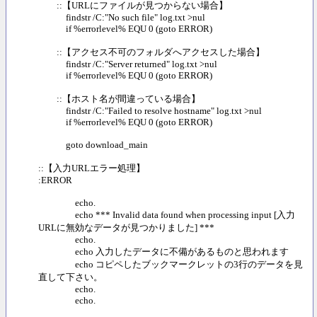
::【URLにファイルが見つからない場合】
findstr /C:"No such file" log.txt >nul
if %errorlevel% EQU 0 (goto ERROR)
::【アクセス不可のフォルダへアクセスした場合】
findstr /C:"Server returned" log.txt >nul
if %errorlevel% EQU 0 (goto ERROR)
::【ホスト名が間違っている場合】
findstr /C:"Failed to resolve hostname" log.txt >nul
if %errorlevel% EQU 0 (goto ERROR)
goto download_main
::【入力URLエラー処理】
:ERROR
echo.
echo *** Invalid data found when processing input [入力
URLに無効なデータが見つかりました] ***
echo.
echo 入力したデータに不備があるものと思われます
echo コピペしたブックマークレットの3行のデータを見
直して下さい。
echo.
echo.