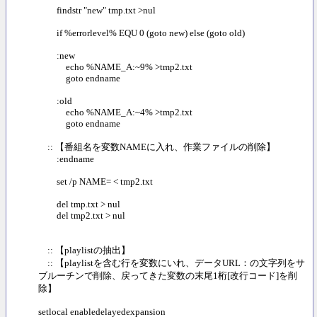
findstr "new" tmp.txt >nul
if %errorlevel% EQU 0 (goto new) else (goto old)
:new
echo %NAME_A:~9% >tmp2.txt
goto endname
:old
echo %NAME_A:~4% >tmp2.txt
goto endname
:: 【番組名を変数NAMEに入れ、作業ファイルの削除】
:endname
set /p NAME= < tmp2.txt
del tmp.txt > nul
del tmp2.txt > nul
:: 【playlistの抽出】
:: 【playlistを含む行を変数にいれ、データURL：の文字列をサ
ブルーチンで削除、戻ってきた変数の末尾1桁[改行コード]を削
除】
setlocal enabledelayedexpansion