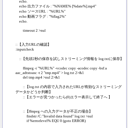
echo.
echo 出力ファイル : "%NAME% [%date%].mp4"
echo ソースURL : "%URL%"
echo 動画フラグ : "%flag2%"
echo.
timeout 2 >nul
::【入力URLの確認】
:inputcheck
::【先頭2秒の保存を試しストリーミング情報を log.txtに保存】
ffmpeg -i "%URL%" -vcodec copy -acodec copy -bsf:a
aac_adtstoasc -t 2 "tmp.mp4" > log.txt 2>&1
del tmp.mp4 >nul 2>&1
::【log.txt の内容で入力されたURLが有効なストリーミング
データかどうか判断】
::【エラーが見つかったら(0)エラー表示して終了へ 】
::【ffmpeg への入力データが不正の場合】
findstr /C:"Invalid data found" log.txt >nul
if %errorlevel% EQU 0 (goto ERROR)