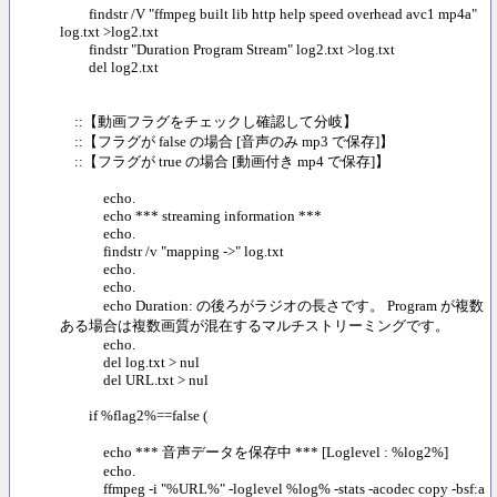
findstr /V "ffmpeg built lib http help speed overhead avc1 mp4a"
log.txt >log2.txt
findstr "Duration Program Stream" log2.txt >log.txt
del log2.txt
::【動画フラグをチェックし確認して分岐】
::【フラグが false の場合 [音声のみ mp3 で保存]】
::【フラグが true の場合 [動画付き mp4 で保存]】
echo.
echo *** streaming information ***
echo.
findstr /v "mapping ->" log.txt
echo.
echo.
echo Duration: の後ろがラジオの長さです。 Program が複数
ある場合は複数画質が混在するマルチストリーミングです。
echo.
del log.txt > nul
del URL.txt > nul
if %flag2%==false (
echo *** 音声データを保存中 *** [Loglevel : %log2%]
echo.
ffmpeg -i "%URL%" -loglevel %log% -stats -acodec copy -bsf:a