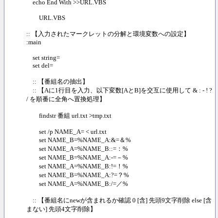
echo End With >>URL.VBS
URL.VBS
:: 【入力されたマークレットの分解と環境変数への設定】
:main
set string=
set del=
:: 【番組名の抽出】
:: 【Aに1行目を入力、以下変数[AとB]を交互に使用して & : - ! ?
/ を順番に全角へ置換処理】
findstr 番組 url.txt >tmp.txt
set /p NAME_A= < url.txt
set NAME_B=%NAME_A:&=＆%
set NAME_A=%NAME_B::=：%
set NAME_B=%NAME_A:-=－%
set NAME_A=%NAME_B:!=！%
set NAME_B=%NAME_A:?=？%
set NAME_A=%NAME_B:/=／%
:: 【番組名にnewが含まれるか確認 0 [含] 先頭9文字削除 else [含
まない] 先頭4文字削除】