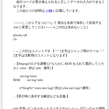
改行コードが置き換えられると正しくデータの入力ができなく
なります。
このあたりの説明は
>>68
に記載しています。
::-------ここから下をコピペして 適当な名前で保存して拡張子を
.bat に変更してください-------(この行は含めないこと)
@echo off
cls
:: ←この行はコメントです 【 ":" 1文字はジャンプ用のラベル "::"
2文字は注釈用のコメントになります】
::【ffmpegのログを調整 [どちらかに REM を入れて選択してくだ
さい error : 抑止 info : 通常] 】
set log=error
REM set log=info
if %log%==error (set log2=抑止) else (set log2=通常)
::【実行時に表示する解説などを定義 】
title 音泉 -インターネットラジオステーション- ダウンロード補助