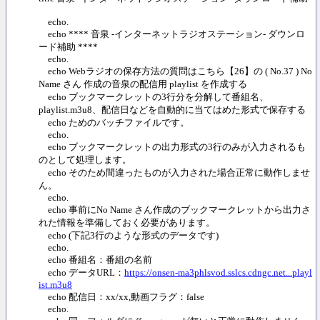
echo.
echo **** 音泉 -インターネットラジオステーション- ダウンロ
ード補助 ****
echo.
echo Webラジオの保存方法の質問はこちら【26】の ( No.37 ) No
Name さん 作成の音泉の配信用 playlist を作成する
echo ブックマークレットの3行分を分解して番組名、
playlist.m3u8、配信日などを自動的に当てはめた形式で保存する
echo ためのバッチファイルです。
echo.
echo ブックマークレットの出力形式の3行のみが入力されるも
のとして処理します。
echo そのため間違ったものが入力された場合正常に動作しませ
ん。
echo.
echo 事前にNo Name さん作成のブックマークレットから出力さ
れた情報を準備しておく必要があります。
echo (下記3行のような形式のデータです)
echo.
echo 番組名：番組の名前
echo データURL：
https://onsen-ma3phlsvod.sslcs.cdngc.net...playl
ist.m3u8
echo 配信日：xx/xx,動画フラグ：false
echo.