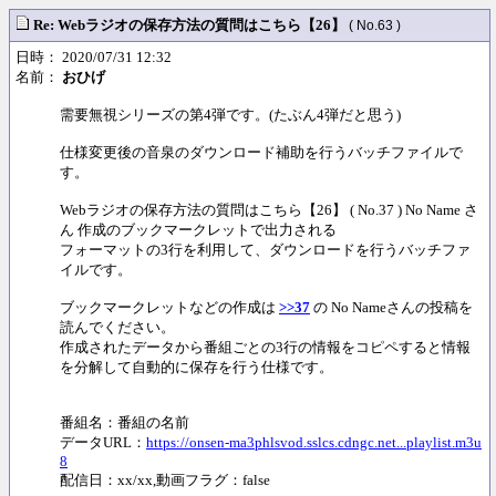
Re: Webラジオの保存方法の質問はこちら【26】
( No.63 )
日時： 2020/07/31 12:32
名前：
おひげ
需要無視シリーズの第4弾です。(たぶん4弾だと思う)
仕様変更後の音泉のダウンロード補助を行うバッチファイルで
す。
Webラジオの保存方法の質問はこちら【26】 ( No.37 ) No Name さ
ん 作成のブックマークレットで出力される
フォーマットの3行を利用して、ダウンロードを行うバッチファ
イルです。
ブックマークレットなどの作成は
>>37
の No Nameさんの投稿を
読んでください。
作成されたデータから番組ごとの3行の情報をコピペすると情報
を分解して自動的に保存を行う仕様です。
番組名：番組の名前
データURL：
https://onsen-ma3phlsvod.sslcs.cdngc.net...playlist.m3u
8
配信日：xx/xx,動画フラグ：false