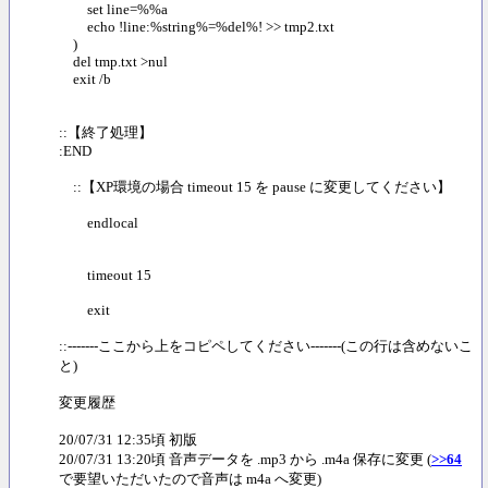
set line=%%a
echo !line:%string%=%del%! >> tmp2.txt
)
del tmp.txt >nul
exit /b
::【終了処理】
:END
::【XP環境の場合 timeout 15 を pause に変更してください】
endlocal
timeout 15
exit
::-------ここから上をコピペしてください-------(この行は含めないこ
と)
変更履歴
20/07/31 12:35頃 初版
20/07/31 13:20頃 音声データを .mp3 から .m4a 保存に変更 (
>>64
で要望いただいたので音声は m4a へ変更)