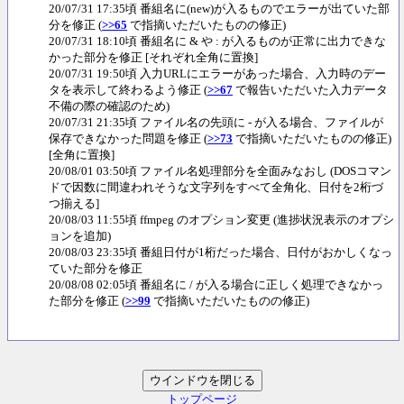
20/07/31 17:35頃 番組名に(new)が入るものでエラーが出ていた部
分を修正 (
>>65
で指摘いただいたものの修正)
20/07/31 18:10頃 番組名に & や : が入るものが正常に出力できな
かった部分を修正 [それぞれ全角に置換]
20/07/31 19:50頃 入力URLにエラーがあった場合、入力時のデー
タを表示して終わるよう修正 (
>>67
で報告いただいた入力データ
不備の際の確認のため)
20/07/31 21:35頃 ファイル名の先頭に - が入る場合、ファイルが
保存できなかった問題を修正 (
>>73
で指摘いただいたものの修正)
[全角に置換]
20/08/01 03:50頃 ファイル名処理部分を全面みなおし (DOSコマン
ドで因数に間違われそうな文字列をすべて全角化、日付を2桁づ
つ揃える]
20/08/03 11:55頃 ffmpeg のオプション変更 (進捗状況表示のオプシ
ョンを追加)
20/08/03 23:35頃 番組日付が1桁だった場合、日付がおかしくなっ
ていた部分を修正
20/08/08 02:05頃 番組名に / が入る場合に正しく処理できなかっ
た部分を修正 (
>>99
で指摘いただいたものの修正)
トップページ