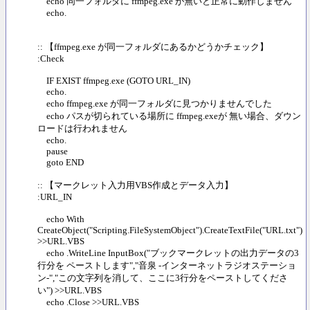
echo 同一フォルダに ffmpeg.exe が無いと正常に動作しません
echo.
:: 【ffmpeg.exe が同一フォルダにあるかどうかチェック】
:Check
IF EXIST ffmpeg.exe (GOTO URL_IN)
echo.
echo ffmpeg.exe が同一フォルダに見つかりませんでした
echo パスが切られている場所に ffmpeg.exeが 無い場合、ダウン
ロードは行われません
echo.
pause
goto END
:: 【マークレット入力用VBS作成とデータ入力】
:URL_IN
echo With
CreateObject("Scripting.FileSystemObject").CreateTextFile("URL.txt")
>>URL.VBS
echo .WriteLine InputBox("ブックマークレットの出力データの3
行分を ペーストします","音泉 -インターネットラジオステーショ
ン-","この文字列を消して、ここに3行分をペーストしてくださ
い") >>URL.VBS
echo .Close >>URL.VBS