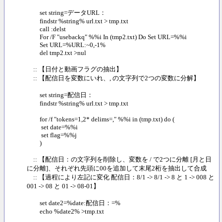
set string=データURL：
findstr %string% url.txt > tmp.txt
call :delst
For /F "usebackq" %%i In (tmp2.txt) Do Set URL=%%i
Set URL=%URL:~0,-1%
del tmp2.txt >nul
:: 【日付と動画フラグの抽出】
:: 【配信日を変数にいれ、, の文字列で2つの変数に分解】
set string=配信日：
findstr %string% url.txt > tmp.txt
for /f "tokens=1,2* delims=," %%i in (tmp.txt) do (
set date=%%i
set flag=%%j
)
:: 【配信日：の文字列を削除し、変数を / で2つに分離 [月と日
に分離]、それぞれ先頭に00を追加して末尾2桁を抽出して合成
:: 【過程により左記に変化 配信日：8/1 -> 8/1 -> 8 と 1 -> 008 と
001 -> 08 と 01 -> 08-01】
set date2=%date:配信日：=%
echo %date2% >tmp.txt