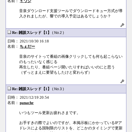
名前：
イワジ
音泉ダウンロード支援ツールでダウンロードキュー方式が導
入されましたが、響での導入予定はあるでしょうか？
Re: 雑談スレッド【1】
( No.2 )
日時： 2021/10/30 16:18
名前：
ちぇだー
音泉のサイトって番組の画像クリックしても何も起こらない
のもったいなく感じる
再生したり、番組ページ開いたりすればいいのにと思う
（ずっとまえに要望もしたけと変わらず）
Re: 雑談スレッド【1】
( No.3 )
日時： 2021/12/19 20:54
名前：
panache
いつもツール更新お疲れさまです。
お手すきの際でよいのですが、本掲示板にかかっているIPア
ドレスによる国制限のリストを、どこかのタイミングで更新