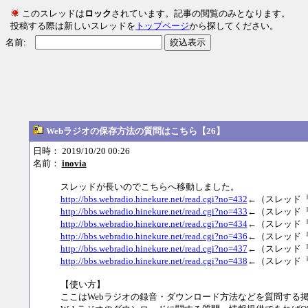
このスレッドは
ロック
されています。記事の閲覧のみとなります。
投稿する際は新しいスレッドを
トップページ
から探してください。
名前:
絞込表示
Webラジオの保存方法の質問はこちら【26】
日時： 2019/10/20 00:26
名前：
inovia
スレッドが長いのでこちらへ移動しました。
http://bbs.webradio.hinekure.net/read.cgi?no=432
←（スレッド『
http://bbs.webradio.hinekure.net/read.cgi?no=433
←（スレッド『
http://bbs.webradio.hinekure.net/read.cgi?no=434
←（スレッド『
http://bbs.webradio.hinekure.net/read.cgi?no=436
←（スレッド『
http://bbs.webradio.hinekure.net/read.cgi?no=437
←（スレッド『
http://bbs.webradio.hinekure.net/read.cgi?no=438
←（スレッド『
【使い方】
ここはWebラジオの録音・ダウンロード方法などを質問する