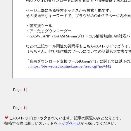
Webラジオのダウンロードに関する質問・情報提供であればO
ページ上部にある検索ボックスから検索可能です。
その後適当なキーワードで、ブラウザのCtrl+Fでページ内検
・響支援ツール
・アニたまダウンローダー
・GASWLANP（GetASFStreamプロトコル解析無線LAN対応
などの上記ツール関連の質問等もこちらのスレッドでどうぞ
（もちろん、他社様作成のツールについての話題も大丈夫で
「音泉ダウンロード支援ツール(OnsenV4)」に関しては以
→
https://bbs.webradio.hinekure.net/read.cgi?no=442
Page:
1
|
Page:
1
|
このスレッドは
ロック
されています。記事の閲覧のみとなります。
投稿する際は新しいスレッドを
トップページ
から探してください。