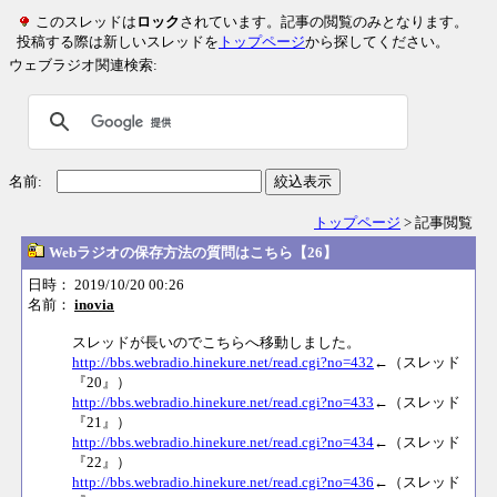
このスレッドは
ロック
されています。記事の閲覧のみとなります。
投稿する際は新しいスレッドを
トップページ
から探してください。
ウェブラジオ関連検索:
名前:
絞込表示
トップページ
> 記事閲覧
Webラジオの保存方法の質問はこちら【26】
日時： 2019/10/20 00:26
名前：
inovia
スレッドが長いのでこちらへ移動しました。
http://bbs.webradio.hinekure.net/read.cgi?no=432
←（スレッド
『20』）
http://bbs.webradio.hinekure.net/read.cgi?no=433
←（スレッド
『21』）
http://bbs.webradio.hinekure.net/read.cgi?no=434
←（スレッド
『22』）
http://bbs.webradio.hinekure.net/read.cgi?no=436
←（スレッド