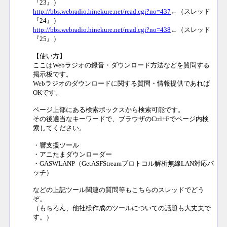
『23』）
http://bbs.webradio.hinekure.net/read.cgi?no=437
←（スレッド
『24』）
http://bbs.webradio.hinekure.net/read.cgi?no=438
←（スレッド
『25』）
【使い方】
ここはWebラジオの録音・ダウンロード方法などを質問する
掲示板です。
Webラジオのダウンロードに関する質問・情報提供であれば
OKです。
ページ上部にある検索ボックスから検索可能です。
その後適当なキーワードで、ブラウザのCtrl+Fでページ内検
索してください。
・響支援ツール
・アニたまダウンローダー
・GASWLANP（GetASFStreamプロトコル解析無線LAN対応パ
ッチ）
などの上記ツール関連の質問等もこちらのスレッドでどう
ぞ。
（もちろん、他社様作成のツールについての話題も大丈夫で
す。）