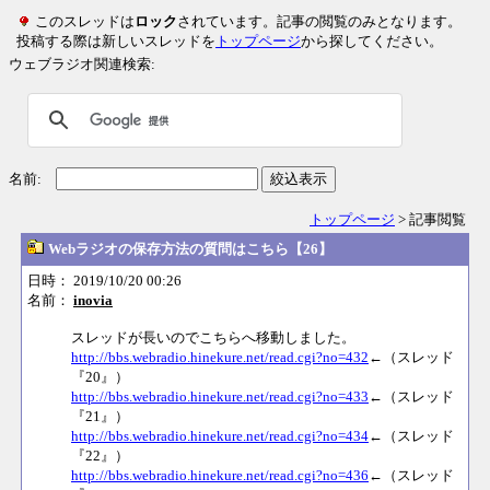
このスレッドは
ロック
されています。記事の閲覧のみとなります。
投稿する際は新しいスレッドを
トップページ
から探してください。
ウェブラジオ関連検索:
名前:
絞込表示
トップページ
> 記事閲覧
Webラジオの保存方法の質問はこちら【26】
日時： 2019/10/20 00:26
名前：
inovia
スレッドが長いのでこちらへ移動しました。
http://bbs.webradio.hinekure.net/read.cgi?no=432
←（スレッド
『20』）
http://bbs.webradio.hinekure.net/read.cgi?no=433
←（スレッド
『21』）
http://bbs.webradio.hinekure.net/read.cgi?no=434
←（スレッド
『22』）
http://bbs.webradio.hinekure.net/read.cgi?no=436
←（スレッド