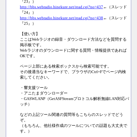
『23』）
http://bbs.webradio.hinekure.net/read.cgi?no=437
←（スレッド
『24』）
http://bbs.webradio.hinekure.net/read.cgi?no=438
←（スレッド
『25』）
【使い方】
ここはWebラジオの録音・ダウンロード方法などを質問する
掲示板です。
Webラジオのダウンロードに関する質問・情報提供であれば
OKです。
ページ上部にある検索ボックスから検索可能です。
その後適当なキーワードで、ブラウザのCtrl+Fでページ内検
索してください。
・響支援ツール
・アニたまダウンローダー
・GASWLANP（GetASFStreamプロトコル解析無線LAN対応パ
ッチ）
などの上記ツール関連の質問等もこちらのスレッドでどう
ぞ。
（もちろん、他社様作成のツールについての話題も大丈夫で
す。）