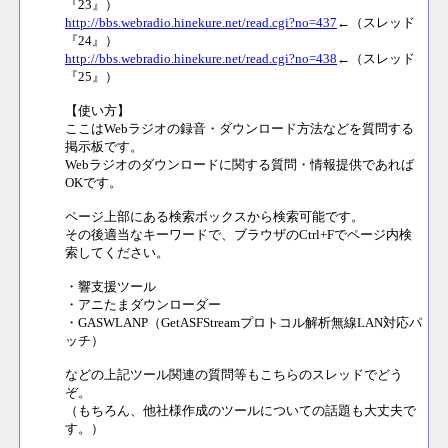
『23』）
http://bbs.webradio.hinekure.net/read.cgi?no=437
←（スレッド
『24』）
http://bbs.webradio.hinekure.net/read.cgi?no=438
←（スレッド
『25』）
【使い方】
ここはWebラジオの録音・ダウンロード方法などを質問する
掲示板です。
Webラジオのダウンロードに関する質問・情報提供であれば
OKです。
ページ上部にある検索ボックスから検索可能です。
その後適当なキーワードで、ブラウザのCtrl+Fでページ内検
索してください。
・響支援ツール
・アニたまダウンローダー
・GASWLANP（GetASFStreamプロトコル解析無線LAN対応パ
ッチ）
などの上記ツール関連の質問等もこちらのスレッドでどう
ぞ。
（もちろん、他社様作成のツールについての話題も大丈夫で
す。）