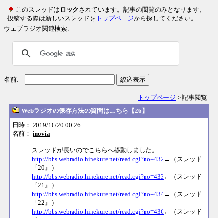
このスレッドは
ロック
されています。記事の閲覧のみとなります。
投稿する際は新しいスレッドを
トップページ
から探してください。
ウェブラジオ関連検索:
名前:
絞込表示
トップページ
> 記事閲覧
Webラジオの保存方法の質問はこちら【26】
日時： 2019/10/20 00:26
名前：
inovia
スレッドが長いのでこちらへ移動しました。
http://bbs.webradio.hinekure.net/read.cgi?no=432
←（スレッド
『20』）
http://bbs.webradio.hinekure.net/read.cgi?no=433
←（スレッド
『21』）
http://bbs.webradio.hinekure.net/read.cgi?no=434
←（スレッド
『22』）
http://bbs.webradio.hinekure.net/read.cgi?no=436
←（スレッド