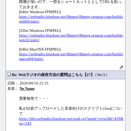
階層が深いので、一部をショートカットととしてURLを貼っ
ておきます。
[64bit Windows FFMPEG]
https://webradio.hinekure.net/ffmpeg/ffmpeg.zeranoe.com/builds/
win64/static/
[32bit Windows FFMPEG]
https://webradio.hinekure.net/ffmpeg/ffmpeg.zeranoe.com/builds/
win32/static/
[64bit MacOSX FFMPEG]
https://webradio.hinekure.net/ffmpeg/ffmpeg.zeranoe.com/builds/
macos64/static/
Re: Webラジオの保存方法の質問はこちら【27】
( No.3 )
日時： 2020/09/10 23:55
名前：
No Name
需要無視で・・・
私が以前アップロードした音泉向けのスクリプト(.hta)につい
て
https://bbs.webradio.hinekure.net/read.cgi?mode=view2&f=439&
no=143