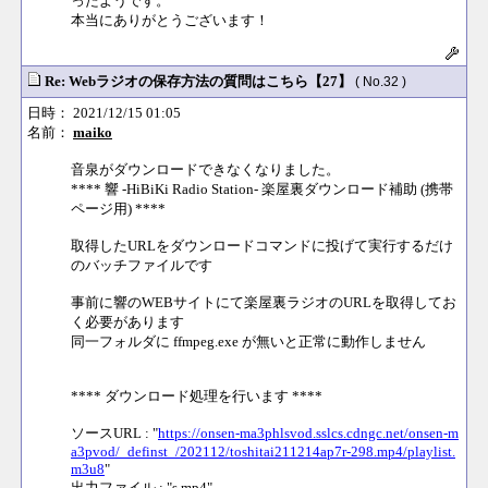
ったようです。
本当にありがとうございます！
Re: Webラジオの保存方法の質問はこちら【27】
( No.32 )
日時： 2021/12/15 01:05
名前：
maiko
音泉がダウンロードできなくなりました。
**** 響 -HiBiKi Radio Station- 楽屋裏ダウンロード補助 (携帯
ページ用) ****
取得したURLをダウンロードコマンドに投げて実行するだけ
のバッチファイルです
事前に響のWEBサイトにて楽屋裏ラジオのURLを取得してお
く必要があります
同一フォルダに ffmpeg.exe が無いと正常に動作しません
**** ダウンロード処理を行います ****
ソースURL : "
https://onsen-ma3phlsvod.sslcs.cdngc.net/onsen-m
a3pvod/_definst_/202112/toshitai211214ap7r-298.mp4/playlist.
m3u8
"
出力ファイル : "s.mp4"