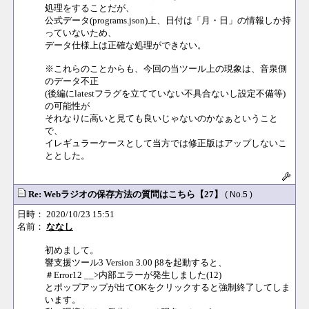
処理をすることだが、
公式データ(programs.json)上、日付は「月・日」の情報しか持
っていないため、
データ仕様上は正確な処理ができない。
※これらのことからも、今回の当ツール上の現象は、音泉側
のデータ不正
(後編にlatestフラグを立てていない不具合ないし設定不備等)
の可能性が
それなりに高いと見ても良いじゃないのかなぁということ
で、
イレギュラーケースとして当方では修正版はアップしないこ
ととした。
Re: Webラジオの保存方法の質問はこちら【27】
( No.5 )
日時： 2020/10/23 15:51
名前：
ななし
初めまして。
響支援ツール3 Version 3.00 β8を起動すると、
＃Error12 __>内部エラーが発生しました(12)
とポップアップが出てOKをクリックすると強制終了してしま
います。