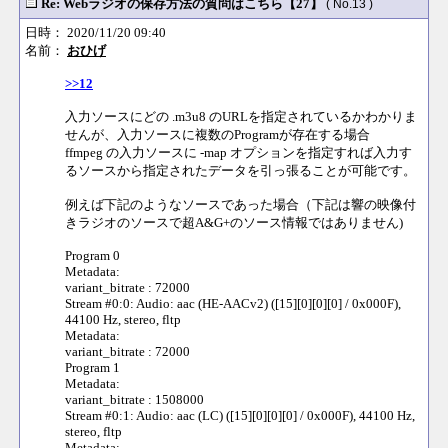
Re: Webラジオの保存方法の質問はこちら【27】
( No.13 )
日時： 2020/11/20 09:40
名前：
おひげ
>>12
入力ソースにどの .m3u8 のURLを指定されているかわかりま
せんが、入力ソースに複数のProgramが存在する場合
ffmpeg の入力ソースに -map オプションを指定すれば入力す
るソースから指定されたデータを引っ張ることが可能です。
例えば下記のようなソースであった場合（下記は響の映像付
きラジオのソースで超A&G+のソース情報ではありません)
Program 0
Metadata:
variant_bitrate : 72000
Stream #0:0: Audio: aac (HE-AACv2) ([15][0][0][0] / 0x000F),
44100 Hz, stereo, fltp
Metadata:
variant_bitrate : 72000
Program 1
Metadata:
variant_bitrate : 1508000
Stream #0:1: Audio: aac (LC) ([15][0][0][0] / 0x000F), 44100 Hz,
stereo, fltp
Metadata: