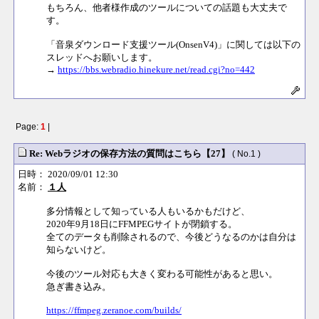
もちろん、他者様作成のツールについての話題も大丈夫で
す。
「音泉ダウンロード支援ツール(OnsenV4)」に関しては以下の
スレッドへお願いします。
→
https://bbs.webradio.hinekure.net/read.cgi?no=442
Page:
1
|
Re: Webラジオの保存方法の質問はこちら【27】
( No.1 )
日時： 2020/09/01 12:30
名前：
１人
多分情報として知っている人もいるかもだけど、
2020年9月18日にFFMPEGサイトが閉鎖する。
全てのデータも削除されるので、今後どうなるのかは自分は
知らないけど。
今後のツール対応も大きく変わる可能性があると思い。
急ぎ書き込み。
https://ffmpeg.zeranoe.com/builds/