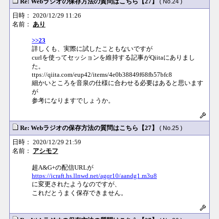
Re: Webラジオの保存方法の質問はこちら【27】
( No.24 )
日時： 2020/12/29 11:26
名前：
あり
>>23
詳しくも、実際に試したこともないですが
curlを使ってセッションを維持する記事がQiitaにありまし
た。
ttps://qiita.com/eup42/items/4e0b38849f68fb57bfc8
細かいところを音泉の仕様に合わせる必要はあると思います
が
参考になりますでしょうか。
Re: Webラジオの保存方法の質問はこちら【27】
( No.25 )
日時： 2020/12/29 21:59
名前：
アシモフ
超A&G+の配信URLが
https://icraft.hs.llnwd.net/agqr10/aandg1.m3u8
に変更されたようなのですが、
これだとうまく保存できません。