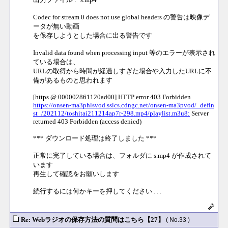
Codec for stream 0 does not use global headers の警告は映像デ
ータが無い動画
を保存しようとした場合に出る警告です
Invalid data found when processing input 等のエラーが表示され
ている場合は、
URLの取得から時間が経過しすぎた場合や入力したURLに不
備があるものと思われます
[https @ 000002861120ad00] HTTP error 403 Forbidden
https://onsen-ma3phlsvod.sslcs.cdngc.net/onsen-ma3pvod/_defin
st_/202112/toshitai211214ap7r-298.mp4/playlist.m3u8:
Server
returned 403 Forbidden (access denied)
*** ダウンロード処理は終了しました ***
正常に完了している場合は、フォルダに s.mp4 が作成されて
います
再生して確認をお願いします
続行するには何かキーを押してください . . .
Re: Webラジオの保存方法の質問はこちら【27】
( No.33 )