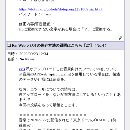
https://dotup.org/uploda/dotup.org2251869.zip.html
パスワード：onsen
修正内容(暫定措置)：
JISに変換できない文字がある場合は「？」に置換する。
Re: Webラジオの保存方法の質問はこちら【27】
( No.4 )
日時： 2020/09/23 12:34
名前：
No Name
>>3
私がアップロードした音泉向けのツール(.hta)について
※音泉のAPI(web_api/programs)を使用している場合は、後述
のデータや仕様には留意を。
なお、当ツールについての情報は、
再アップロードをしない配布方法にしているということもあ
るので、
今回の投稿をもって最後とします。
＝＝＝＝＝＝＝＝＝＝＝＝＝＝＝＝＝＝
音泉で2020/9/22に配信された「東京ドールズRADIO」(前・
後編)が、