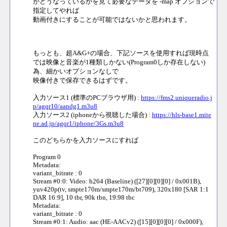
がどうなっているかを見て必要なデータを -map オプションで
指定してやれば
動画付きにすることが可能ではないかと思われます。
もっとも、超A&G+の場合、下記ソースを使用すれば現時点
では映像と音楽が1種類しかない(Program0しか存在しない)
為、細かいオプションなしで
映像付きで保存できるはずです。
入力ソース1 (標準のPCブラウザ用) :
https://fms2.uniqueradio.j
p/agqr10/aandg1.m3u8
入力ソース2 (iphoneから視聴した場合) :
https://hls-base1.mite
ne.ad.jp/agqr1/iphone/3Gs.m3u8
このどちらかを入力ソースにすれば
Program 0
Metadata:
variant_bitrate : 0
Stream #0:0: Video: h264 (Baseline) ([27][0][0][0] / 0x001B),
yuv420p(tv, smpte170m/smpte170m/bt709), 320x180 [SAR 1:1
DAR 16:9], 10 tbr, 90k tbn, 19.98 tbc
Metadata:
variant_bitrate : 0
Stream #0:1: Audio: aac (HE-AACv2) ([15][0][0][0] / 0x000F),