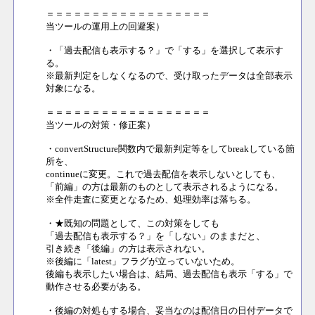
＝＝＝＝＝＝＝＝＝＝＝＝＝＝＝＝＝＝
当ツールの運用上の回避案）
・「過去配信も表示する？」で「する」を選択して表示す
る。
※最新判定をしなくなるので、受け取ったデータは全部表示
対象になる。
＝＝＝＝＝＝＝＝＝＝＝＝＝＝＝＝＝＝
当ツールの対策・修正案）
・convertStructure関数内で最新判定等をしてbreakしている箇
所を、
continueに変更。これで過去配信を表示しないとしても、
「前編」の方は最新のものとして表示されるようになる。
※全件走査に変更となるため、処理効率は落ちる。
・★既知の問題として、この対策をしても
「過去配信も表示する？」を「しない」のままだと、
引き続き「後編」の方は表示されない。
※後編に「latest」フラグが立っていないため。
後編も表示したい場合は、結局、過去配信も表示「する」で
動作させる必要がある。
・後編の対処もする場合、妥当なのは配信日の日付データで