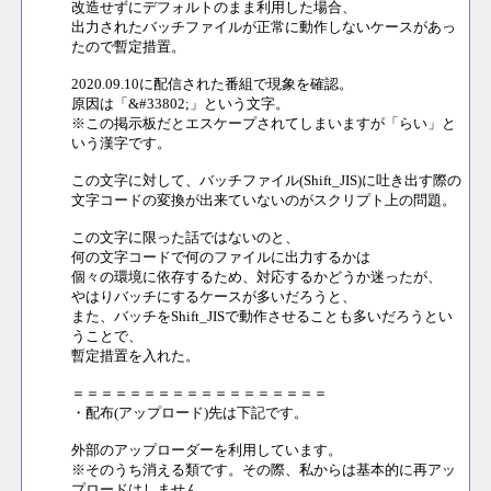
改造せずにデフォルトのまま利用した場合、
出力されたバッチファイルが正常に動作しないケースがあっ
たので暫定措置。
2020.09.10に配信された番組で現象を確認。
原因は「&#33802;」という文字。
※この掲示板だとエスケープされてしまいますが「らい」と
いう漢字です。
この文字に対して、バッチファイル(Shift_JIS)に吐き出す際の
文字コードの変換が出来ていないのがスクリプト上の問題。
この文字に限った話ではないのと、
何の文字コードで何のファイルに出力するかは
個々の環境に依存するため、対応するかどうか迷ったが、
やはりバッチにするケースが多いだろうと、
また、バッチをShift_JISで動作させることも多いだろうとい
うことで、
暫定措置を入れた。
＝＝＝＝＝＝＝＝＝＝＝＝＝＝＝＝＝＝
・配布(アップロード)先は下記です。
外部のアップローダーを利用しています。
※そのうち消える類です。その際、私からは基本的に再アッ
プロードはしません。