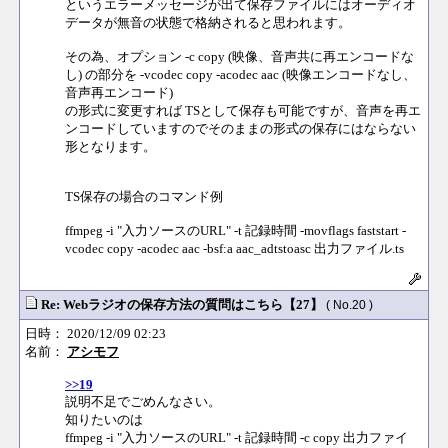
というエラーメッセージが出て保存ファイルにはオーディオ
データが無音の状態で格納されると思われます。
その為、オプション -c copy (映像、音声共に再エンコードな
し) の部分を -vcodec copy -acodec aac (映像エンコードなし、
音声再エンコード)
の形式に変更すれば TSとして保存も可能ですが、音声を再エ
ンコードしていますのでそのままの形式の保存にはならない
形となります。
TS保存の場合のコマンド例
ffmpeg -i "入力ソースのURL" -t 記録時間 -movflags faststart -
vcodec copy -acodec aac -bsf:a aac_adtstoasc 出力ファイル.ts
Re: Webラジオの保存方法の質問はこちら【27】
( No.20 )
日時： 2020/12/09 02:23
名前：
アシモフ
>>19
説明不足でごめんなさい。
知りたいのは
ffmpeg -i "入力ソースのURL" -t 記録時間 -c copy 出力ファイ