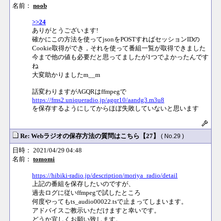
名前：
noob
>>24
ありがとうございます!
確かにこの方法を使ってjsonをPOSTすればセッションIDの
Cookie取得ができ，それを使って番組一覧が取得できました
今まで他の値も必要だと思ってましたが1つでよかったんです
ね
大変助かりましたm__m
話変わりますがAGQRはffmpegで
https://fms2.uniqueradio.jp/agqr10/aandg3.m3u8
を保存するようにしてからほぼ失敗していないと思います
Re: Webラジオの保存方法の質問はこちら【27】
( No.29 )
日時： 2021/04/29 04:48
名前：
tomomi
https://hibiki-radio.jp/description/moriya_radio/detail
上記の番組を保存したいのですが、
過去ログに従いffmpegで試したところ
何度やってもts_audio00022.tsで止まってしまいます。
アドバイスご教示いただけますと幸いです。
どうか宜しくお願い致します。