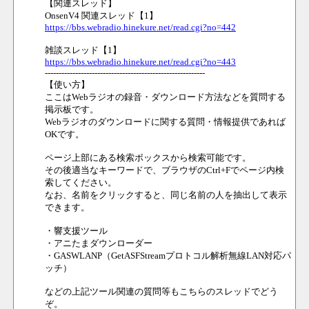
【関連スレッド】
OnsenV4 関連スレッド【1】
https://bbs.webradio.hinekure.net/read.cgi?no=442
雑談スレッド【1】
https://bbs.webradio.hinekure.net/read.cgi?no=443
----------------------------------------------------------
【使い方】
ここはWebラジオの録音・ダウンロード方法などを質問する
掲示板です。
Webラジオのダウンロードに関する質問・情報提供であれば
OKです。
ページ上部にある検索ボックスから検索可能です。
その後適当なキーワードで、ブラウザのCtrl+Fでページ内検
索してください。
なお、名前をクリックすると、同じ名前の人を抽出して表示
できます。
・響支援ツール
・アニたまダウンローダー
・GASWLANP（GetASFStreamプロトコル解析無線LAN対応パ
ッチ）
などの上記ツール関連の質問等もこちらのスレッドでどう
ぞ。