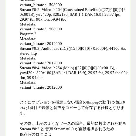
variant_bitrate : 1508000
Stream #0:2: Video: h264 (Constrained Baseline) ([27][0][0][0] /
0x001B), yuv420p, 320x180 [SAR 1:1 DAR 16:9], 29.97 fps,
29.97 tbr, 90k tbn, 59.94 tbc
Metadata:
variant_bitrate : 1508000
Program 2
Metadata:
variant_bitrate : 2012000
Stream #0:3: Audio: aac (LC) ([15][0][0][0] / 0x000F), 44100 Hz,
stereo, fltp
Metadata:
variant_bitrate : 2012000
Stream #0:4: Video: h264 (Main) ([27][0][0][0] / 0x001B),
yuv420p, 320x180 [SAR 1:1 DAR 16:9], 29.97 fps, 29.97 tbr, 90k
tbn, 59.94 tbc
Metadata:
variant_bitrate : 2012000
とくにオプションを指定しない場合のffmpegの動作は検出さ
れた1番目の映像と音声をコピーして保存する仕様となりま
す。
その為、上記のようなソースの場合、最初に検出された動画
Stream #0:2 と 音声 Stream #0:0 が自動選択されるため、
保存時のログには