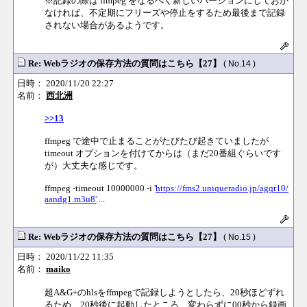
※記録の際は ffmpeg をなるべく新しいバージョンにしておか
なければ、不定期にフリーズや停止をするため最後まで記録
されない場合があるようです。
Re: Webラジオの保存方法の質問はこちら【27】
( No.14 )
日時： 2020/11/20 22:27
名前：
西北洲
>>13
ffmpeg で途中で止まることがたびたび起きていましたが
timeout オプションを付けてからは（まだ20番組ぐらいです
が）大丈夫な感じです。
ffmpeg -timeout 10000000 -i '
https://fms2.uniqueradio.jp/agqr10/
aandg1.m3u8'
...
Re: Webラジオの保存方法の質問はこちら【27】
( No.15 )
日時： 2020/11/22 11:35
名前：
maiko
超A&G+のhlsをffmpegで記録しようとしたら、20秒ほどずれ
るため、20秒後に起動したところ、変わらずに00秒から録画