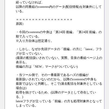
経っていなければ、
以降の同番組のcontents内のデータ(配信情報)を対象外にして
いる。
＝＝＝＝＝＝＝＝＝＝＝＝＝＝＝＝＝＝
原因）
・今回のcontentsの中身は「第24回 後編」「第24回 前編」の
順で入っている。
※入り方自体は想定通り。
・しかし、なぜか先頭データの「後編」の方に「latest」フラ
グが立っていない。
(最新の配信扱いされていない。実際、音泉の番組ページ上の
表示も、
後編の方は「NEW」マークがついていない)
・当ツール側で、その一番最新であるハズの後編が
最新扱いされていないのだから、以降のcontentsの中身も
最新ではないと判断し、そこで(過去配信を対象外としている
場合は)
処理を抜けているため、(以降のデータとして存在してい
る、)
latestフラグが立っている「前編」の方も処理対象外となって
しまっている。