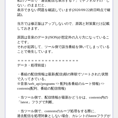
私のツールで「過去配信も表示する？」でデフォルトの「し
ない」のままだと、
表示できない問題を確認しています(2020/09/22終日時点で確
認)。
当方では修正版はアップしないので、原因と対策案だけ記載
しておきます。
原因は音泉のデータ(JSON)が想定外の入り方になっているこ
とです。
それが起因して、ツール側で該当番組を弾いてしまっている
ことで発生しています。
＝＝＝＝＝＝＝＝＝＝＝＝＝＝＝＝＝＝
データ・処理前提）
・番組の配信情報は最新(配信)順の降順でソートされた状態
で入ってきている。
※音泉/web_api/programs => 配列(各番組のルート情報) =>
contents(配列、番組の配信情報)
・当ツール側で、配信情報が最新かどうかは、contents内の
「latest」フラグで判断。
・当ツール側で、contentsのループ処理をする際に、
過去配信を処理対象としない場合、カレントのlatestフラグが