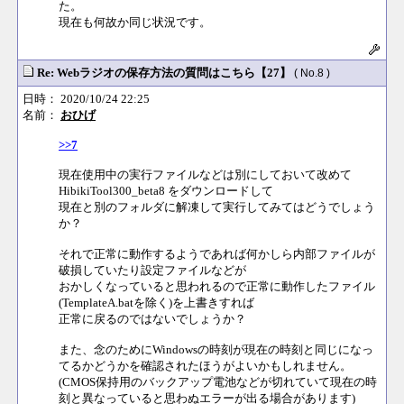
た。
現在も何故か同じ状況です。
Re: Webラジオの保存方法の質問はこちら【27】
( No.8 )
日時： 2020/10/24 22:25
名前：
おひげ
>>7
現在使用中の実行ファイルなどは別にしておいて改めて
HibikiTool300_beta8 をダウンロードして
現在と別のフォルダに解凍して実行してみてはどうでしょう
か？
それで正常に動作するようであれば何かしら内部ファイルが
破損していたり設定ファイルなどが
おかしくなっていると思われるので正常に動作したファイル
(TemplateA.batを除く)を上書きすれば
正常に戻るのではないでしょうか？
また、念のためにWindowsの時刻が現在の時刻と同じになっ
てるかどうかを確認されたほうがよいかもしれません。
(CMOS保持用のバックアップ電池などが切れていて現在の時
刻と異なっていると思わぬエラーが出る場合があります)