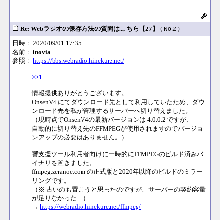
Re: Webラジオの保存方法の質問はこちら【27】
( No.2 )
日時： 2020/09/01 17:35
名前：
inovia
参照：
https://bbs.webradio.hinekure.net/
>>1
情報提供ありがとうございます。
OnsenV4 にてダウンロード先として利用していたため、ダウ
ンロード先を私が管理するサーバーへ切り替えました。
（現時点でOnsenV4の最新バージョンは 4.0.0.2 ですが、
自動的に切り替え先のFFMPEGが使用されますのでバージョ
ンアップの必要はありません。）
響支援ツール利用者向けに一時的にFFMPEGのビルド済みバ
イナリを置きました。
ffmpeg.zeranoe.com の正式版と2020年以降のビルドのミラー
リングです。
（※ 古いのも置こうと思ったのですが、サーバーの契約容量
が足りなかった…）
→
https://webradio.hinekure.net/ffmpeg/