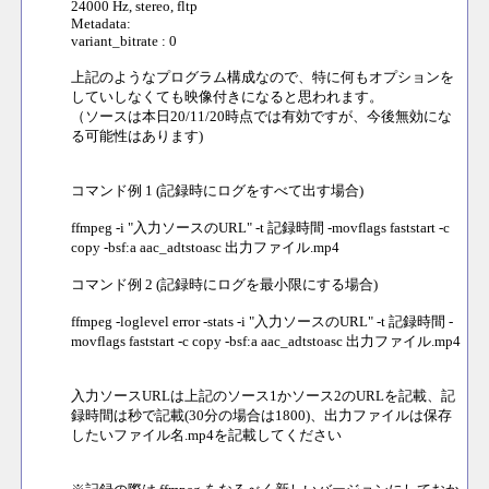
24000 Hz, stereo, fltp
Metadata:
variant_bitrate : 0
上記のようなプログラム構成なので、特に何もオプションを
していしなくても映像付きになると思われます。
（ソースは本日20/11/20時点では有効ですが、今後無効にな
る可能性はあります)
コマンド例 1 (記録時にログをすべて出す場合)
ffmpeg -i "入力ソースのURL" -t 記録時間 -movflags faststart -c
copy -bsf:a aac_adtstoasc 出力ファイル.mp4
コマンド例 2 (記録時にログを最小限にする場合)
ffmpeg -loglevel error -stats -i "入力ソースのURL" -t 記録時間 -
movflags faststart -c copy -bsf:a aac_adtstoasc 出力ファイル.mp4
入力ソースURLは上記のソース1かソース2のURLを記載、記
録時間は秒で記載(30分の場合は1800)、出力ファイルは保存
したいファイル名.mp4を記載してください