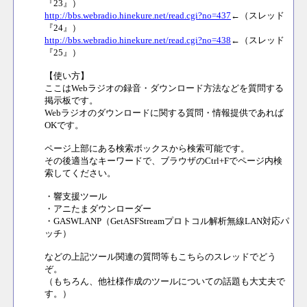
『23』）
http://bbs.webradio.hinekure.net/read.cgi?no=437
←（スレッド
『24』）
http://bbs.webradio.hinekure.net/read.cgi?no=438
←（スレッド
『25』）
【使い方】
ここはWebラジオの録音・ダウンロード方法などを質問する
掲示板です。
Webラジオのダウンロードに関する質問・情報提供であれば
OKです。
ページ上部にある検索ボックスから検索可能です。
その後適当なキーワードで、ブラウザのCtrl+Fでページ内検
索してください。
・響支援ツール
・アニたまダウンローダー
・GASWLANP（GetASFStreamプロトコル解析無線LAN対応パ
ッチ）
などの上記ツール関連の質問等もこちらのスレッドでどう
ぞ。
（もちろん、他社様作成のツールについての話題も大丈夫で
す。）