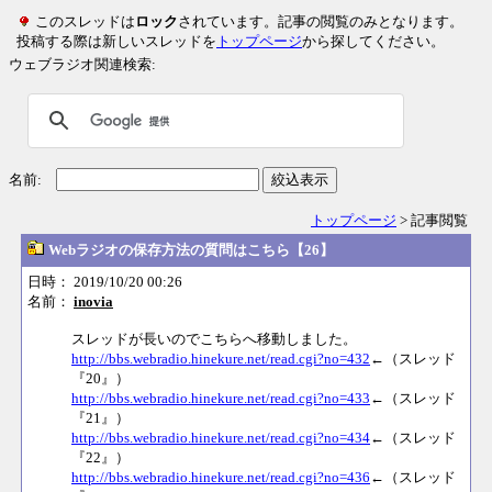
このスレッドは
ロック
されています。記事の閲覧のみとなります。
投稿する際は新しいスレッドを
トップページ
から探してください。
ウェブラジオ関連検索:
名前:
絞込表示
トップページ
> 記事閲覧
Webラジオの保存方法の質問はこちら【26】
日時： 2019/10/20 00:26
名前：
inovia
スレッドが長いのでこちらへ移動しました。
http://bbs.webradio.hinekure.net/read.cgi?no=432
←（スレッド
『20』）
http://bbs.webradio.hinekure.net/read.cgi?no=433
←（スレッド
『21』）
http://bbs.webradio.hinekure.net/read.cgi?no=434
←（スレッド
『22』）
http://bbs.webradio.hinekure.net/read.cgi?no=436
←（スレッド