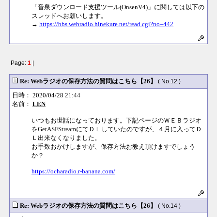
「音泉ダウンロード支援ツール(OnsenV4)」に関しては以下の
スレッドへお願いします。
→
https://bbs.webradio.hinekure.net/read.cgi?no=442
Page:
1
|
Re: Webラジオの保存方法の質問はこちら【26】
( No.12 )
日時： 2020/04/28 21:44
名前：
LEN
いつもお世話になっております。下記ページのＷＥＢラジオ
をGetASFStreamにてＤＬしていたのですが、４月に入ってＤ
Ｌ出来なくなりました。
お手数おかけしますが、保存方法お教え頂けますでしょう
か？
https://ocharadio.r-banana.com/
Re: Webラジオの保存方法の質問はこちら【26】
( No.14 )