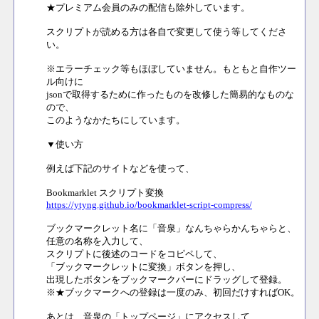
★プレミアム会員のみの配信も除外しています。
スクリプトが読める方は各自で変更して使う等してくださ
い。
※エラーチェック等もほぼしていません。もともと自作ツー
ル向けに
jsonで取得するために作ったものを改修した簡易的なものな
ので、
このようなかたちにしています。
▼使い方
例えば下記のサイトなどを使って、
Bookmarklet スクリプト変換
https://ytyng.github.io/bookmarklet-script-compress/
ブックマークレット名に「音泉」なんちゃらかんちゃらと、
任意の名称を入力して、
スクリプトに後述のコードをコピペして、
「ブックマークレットに変換」ボタンを押し、
出現したボタンをブックマークバーにドラッグして登録。
※★ブックマークへの登録は一度のみ、初回だけすればOK。
あとは、音泉の「トップページ」にアクセスして、