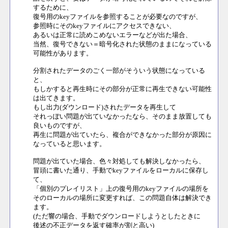
するために、
復号用のkeyファイルを参照することが必要なのですが、
参照時にそのkeyファイルにアクセスできない、
あるいは正常に読めこめないエラーなどが出た場合、
当然、復号できない＝暗号化された状態のままになっている
可能性があります。
分割されたデータのごく一部がそういう状態になっている
と、
もしかすると再生時にその部分が正常に再生できない可能性
は出てきます。
もし出力(ダウンロード)されたデータを再生して
それっぽい問題が出ていなかったなら、そのまま放置しても
良いものですが、
再生に問題が出ていたら、複合ができなかった部分が原因に
なっていると思います。
問題が出ていた場合、色々対処しても解決しなかったら、
冒頭に書いた通り、手動でkeyファイルをローカルに保存し
て、
「個別のプレイリスト」上の復号用のkeyファイルの場所を
そのローカルの場所に変更すれば、この問題自体は解決でき
ます。
(ただ響の場合、手動でダウンロードしようとしたときに
後述の不正データを返す確率が割と高い)