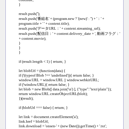
}
result.push('');
result.push('番組名' + (program.new ? '(new)' : '') + '：' +
program.title + ' ' + content.title);
result.push('データURL：' + content.streaming_url);
result.push('配信日：' + content.delivery_date + ', 動画フラグ：'
+ content.movie);
}
}
}
if (result.length < 1) { return; }
let blobUrl = (function(data) {
if (!(typeof Blob !== 'undefined')){ return false; }
window.URL = window.URL || window.webkitURL;
if (!window.URL){ return false; }
let blob = new Blob([ data.join('\n') ], {"type":"text/plain"});
return window.URL.createObjectURL(blob);
})(result);
if (blobUrl === false) { return; }
let link = document.createElement('a');
link.href = blobUrl;
link.download = 'onsen-' + (new Date()).getTime() + '.txt';