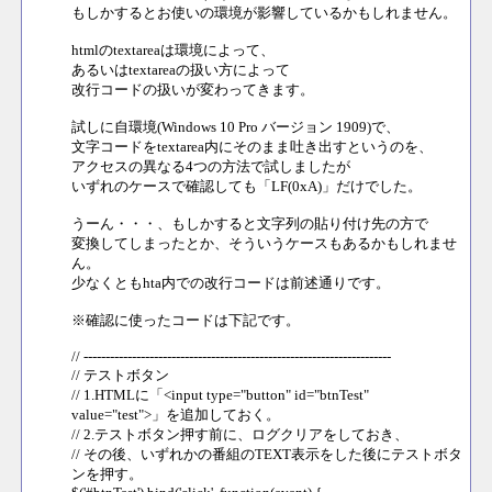
もしかするとお使いの環境が影響しているかもしれません。
htmlのtextareaは環境によって、
あるいはtextareaの扱い方によって
改行コードの扱いが変わってきます。
試しに自環境(Windows 10 Pro バージョン 1909)で、
文字コードをtextarea内にそのまま吐き出すというのを、
アクセスの異なる4つの方法で試しましたが
いずれのケースで確認しても「LF(0xA)」だけでした。
うーん・・・、もしかすると文字列の貼り付け先の方で
変換してしまったとか、そういうケースもあるかもしれませ
ん。
少なくともhta内での改行コードは前述通りです。
※確認に使ったコードは下記です。
// ----------------------------------------------------------------------
// テストボタン
// 1.HTMLに「<input type="button" id="btnTest"
value="test">」を追加しておく。
// 2.テストボタン押す前に、ログクリアをしておき、
// その後、いずれかの番組のTEXT表示をした後にテストボタ
ンを押す。