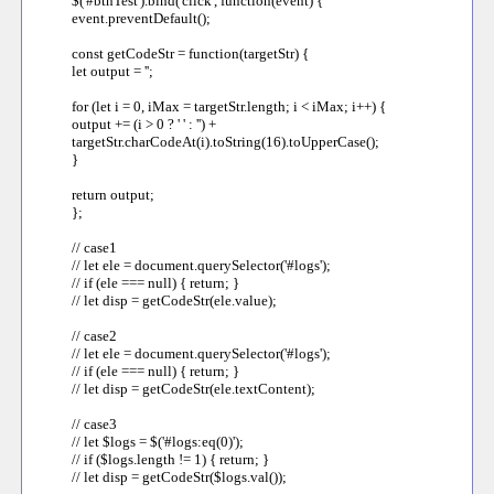
$('#btnTest').bind('click', function(event) {
event.preventDefault();
const getCodeStr = function(targetStr) {
let output = '';
for (let i = 0, iMax = targetStr.length; i < iMax; i++) {
output += (i > 0 ? ' ' : '') +
targetStr.charCodeAt(i).toString(16).toUpperCase();
}
return output;
};
// case1
// let ele = document.querySelector('#logs');
// if (ele === null) { return; }
// let disp = getCodeStr(ele.value);
// case2
// let ele = document.querySelector('#logs');
// if (ele === null) { return; }
// let disp = getCodeStr(ele.textContent);
// case3
// let $logs = $('#logs:eq(0)');
// if ($logs.length != 1) { return; }
// let disp = getCodeStr($logs.val());