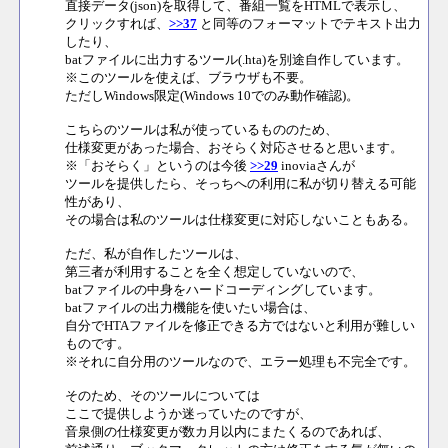
直接データ(json)を取得して、番組一覧をHTMLで表示し、
クリックすれば、
>>37
と同等のフォーマットでテキスト出力
したり、
batファイルに出力するツール(.hta)を別途自作しています。
※このツールを使えば、ブラウザも不要。
ただしWindows限定(Windows 10でのみ動作確認)。
こちらのツールは私が使っているもののため、
仕様変更があった場合、おそらく対応させると思います。
※「おそらく」というのは今後
>>29
inoviaさんが
ツールを提供したら、そっちへの利用に私が切り替える可能
性があり、
その場合は私のツールは仕様変更に対応しないこともある。
ただ、私が自作したツールは、
第三者が利用することを全く想定していないので、
batファイルの中身をハードコーディングしています。
batファイルの出力機能を使いたい場合は、
自分でHTAファイルを修正できる方ではないと利用が難しい
ものです。
※それに自分用のツールなので、エラー処理も不完全です。
そのため、そのツールについては
ここで提供しようか迷っていたのですが、
音泉側の仕様変更が数カ月以内にまたくるのであれば、