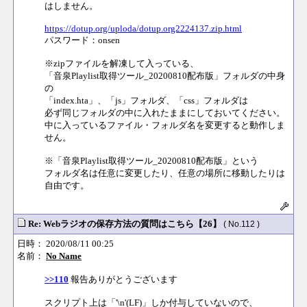
はしません。
https://dotup.org/uploda/dotup.org2224137.zip.html
パスワード：onsen
※zipファイルを解凍して入っている、
「音泉Playlist取得ツール_20200810配布版」フォルダの中身
の
「index.hta」、「js」フォルダ、「css」フォルダは
必ず同じフォルダの中に入れたままにしておいてください。
中に入っているファイル・フォルダ名を変更すると動作しま
せん。
※「音泉Playlist取得ツール_20200810配布版」という
フォルダ名は任意に変更したり、任意の場所に移動したりは
自由です。
Re: Webラジオの保存方法の質問はこちら【26】
( No.112 )
日時： 2020/08/11 00:25
名前：
No Name
>>110
報告ありがとうございます
スクリプト上は「'\n'(LF)」しか付与していないので、