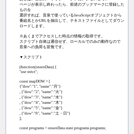
ページが表示し終わったら、前述のブックマークに登録した
ものを
選択すれば、音泉で使っているJavaScriptオブジェクトから
番組名とかURLを抽出して、テキストファイルとしてダウン
ロードします。
※あくまでアクセスした時点の情報の取得です。
スクリプト自体は通信せず、ローカルでのみの動作なので
音泉への負荷も皆無です。
▼スクリプト
(function(onsenData) {
"use strict";
const mapDOW = [
{"dow":"1", "name":"月"}
, {"dow":"2", "name":"火"}
, {"dow":"3", "name":"水"}
, {"dow":"4", "name":"木"}
, {"dow":"5", "name":"金"}
, {"dow":"6", "name":"土・日"}
];
const programs = onsenData.state.programs.programs;