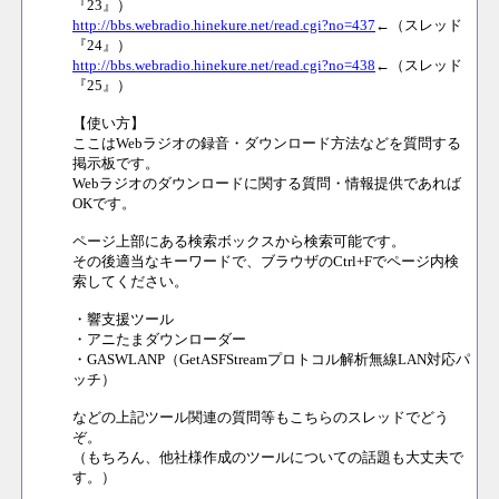
『23』）
http://bbs.webradio.hinekure.net/read.cgi?no=437
←（スレッド
『24』）
http://bbs.webradio.hinekure.net/read.cgi?no=438
←（スレッド
『25』）
【使い方】
ここはWebラジオの録音・ダウンロード方法などを質問する
掲示板です。
Webラジオのダウンロードに関する質問・情報提供であれば
OKです。
ページ上部にある検索ボックスから検索可能です。
その後適当なキーワードで、ブラウザのCtrl+Fでページ内検
索してください。
・響支援ツール
・アニたまダウンローダー
・GASWLANP（GetASFStreamプロトコル解析無線LAN対応パ
ッチ）
などの上記ツール関連の質問等もこちらのスレッドでどう
ぞ。
（もちろん、他社様作成のツールについての話題も大丈夫で
す。）