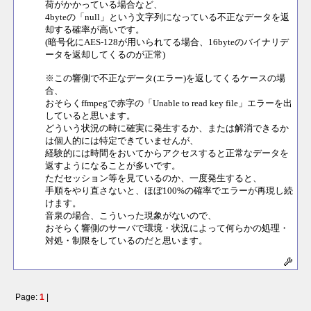
荷がかかっている場合など、
4byteの「null」という文字列になっている不正なデータを返
却する確率が高いです。
(暗号化にAES-128が用いられてる場合、16byteのバイナリデ
ータを返却してくるのが正常)
※この響側で不正なデータ(エラー)を返してくるケースの場
合、
おそらくffmpegで赤字の「Unable to read key file」エラーを出
していると思います。
どういう状況の時に確実に発生するか、または解消できるか
は個人的には特定できていませんが、
経験的には時間をおいてからアクセスすると正常なデータを
返すようになることが多いです。
ただセッション等を見ているのか、一度発生すると、
手順をやり直さないと、ほぼ100%の確率でエラーが再現し続
けます。
音泉の場合、こういった現象がないので、
おそらく響側のサーバで環境・状況によって何らかの処理・
対処・制限をしているのだと思います。
Page:
1
|