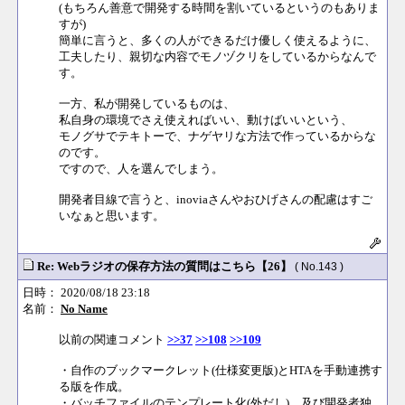
(もちろん善意で開発する時間を割いているというのもありま
すが)
簡単に言うと、多くの人ができるだけ優しく使えるように、
工夫したり、親切な内容でモノヅクリをしているからなんで
す。
一方、私が開発しているものは、
私自身の環境でさえ使えればいい、動けばいいという、
モノグサでテキトーで、ナゲヤリな方法で作っているからな
のです。
ですので、人を選んでしまう。
開発者目線で言うと、inoviaさんやおひげさんの配慮はすご
いなぁと思います。
Re: Webラジオの保存方法の質問はこちら【26】
( No.143 )
日時： 2020/08/18 23:18
名前：
No Name
以前の関連コメント
>>37
>>108
>>109
・自作のブックマークレット(仕様変更版)とHTAを手動連携す
る版を作成。
・バッチファイルのテンプレート化(外だし)、及び開発者独