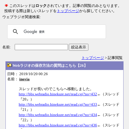
このスレッドは
ロック
されています。記事の閲覧のみとなります。
投稿する際は新しいスレッドを
トップページ
から探してください。
ウェブラジオ関連検索:
名前:
絞込表示
トップページ
> 記事閲覧
Webラジオの保存方法の質問はこちら【26】
日時： 2019/10/20 00:26
名前：
inovia
スレッドが長いのでこちらへ移動しました。
http://bbs.webradio.hinekure.net/read.cgi?no=432
←（スレッド
『20』）
http://bbs.webradio.hinekure.net/read.cgi?no=433
←（スレッド
『21』）
http://bbs.webradio.hinekure.net/read.cgi?no=434
←（スレッド
『22』）
http://bbs.webradio.hinekure.net/read.cgi?no=436
←（スレッド