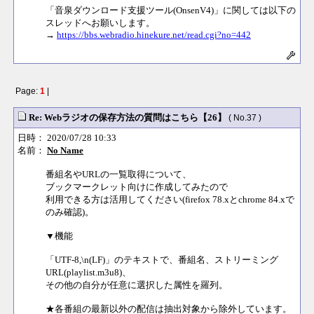
「音泉ダウンロード支援ツール(OnsenV4)」に関しては以下の
スレッドへお願いします。
→
https://bbs.webradio.hinekure.net/read.cgi?no=442
Page:
1
|
Re: Webラジオの保存方法の質問はこちら【26】
( No.37 )
日時： 2020/07/28 10:33
名前：
No Name
番組名やURLの一覧取得について、
ブックマークレット向けに作成してみたので
利用できる方は活用してください(firefox 78.xとchrome 84.xで
のみ確認)。
▼機能
「UTF-8,\n(LF)」のテキストで、番組名、ストリーミング
URL(playlist.m3u8)、
その他の自分が任意に選択した属性を羅列。
★各番組の最新以外の配信は抽出対象から除外しています。