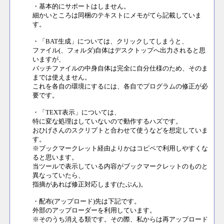
・基本的にサポートはしません。
細かいところは同梱のテキストにメモがてら記載していま
す。
・「BAT生成」については、クリックしてしまうと、
ファイル(、フォルダ)自体はデスクトップへ出力されると思
いますが、
バッチファイルの中身自体は完全に自分仕様のため、そのま
までは使えません。
これを各自の環境にするには、各自でプログラムの修正が必
要です。
・「TEXT表示」については、
特に変な処理はしていないので動作するハズです。
おひげさんのスクリプトと合わせて使うなどを想定していま
す。
※ブックマークレット経由よりかはコピペで利用しやすくな
ると思います。
当ツールで表示している内容がブックマークレットのものと
異なっていたら、
指摘があれば修正対応します(たぶん)。
・配布(アップロード)先は下記です。
外部のアップローダーを利用しています。
※そのうち消える類です。その際、私からは再アップロード