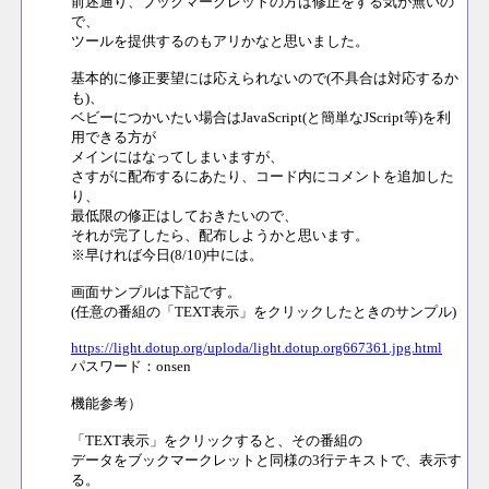
前述通り、ブックマークレットの方は修正をする気が無いの
で、
ツールを提供するのもアリかなと思いました。
基本的に修正要望には応えられないので(不具合は対応するか
も)、
ベビーにつかいたい場合はJavaScript(と簡単なJScript等)を利
用できる方が
メインにはなってしまいますが、
さすがに配布するにあたり、コード内にコメントを追加した
り、
最低限の修正はしておきたいので、
それが完了したら、配布しようかと思います。
※早ければ今日(8/10)中には。
画面サンプルは下記です。
(任意の番組の「TEXT表示」をクリックしたときのサンプル)
https://light.dotup.org/uploda/light.dotup.org667361.jpg.html
パスワード：onsen
機能参考）
「TEXT表示」をクリックすると、その番組の
データをブックマークレットと同様の3行テキストで、表示す
る。