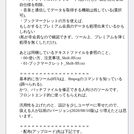
自仕様を削除。
・音泉と通信してデータを取得する機能は残している(選択
可)。
・ブックマークレットの方を使えば、
もしかするとプレミアム会員のデータも処理出来ているかも
しれない
(私が非会員なので確認できず。ツール上、プレミアムを弾く
処理を無くしただけ)。
あとは同梱しているテキストファイルを参照のこと。
・00-使い方、注意事項_Shift-JIS.txt
・01-ブックマークレット_Shift-JIS.txt
＝＝＝＝＝＝＝＝＝＝＝＝＝＝＝＝＝＝
基本的に当ツール(HTA)は、ffmpegのコマンドを知っている
(調べられる)、
かつ、バッチファイルを修正できる人向けのツールです。
フロントエンド的に使ってもらえれば。
汎用性を上げたのと、設計を少しユーザーに寄せたので、
扱える人が以前のバージョン(2020/08/10版)より増えたとは思
います。
＝＝＝＝＝＝＝＝＝＝＝＝＝＝＝＝＝＝
・配布(アップロード)先は下記です。