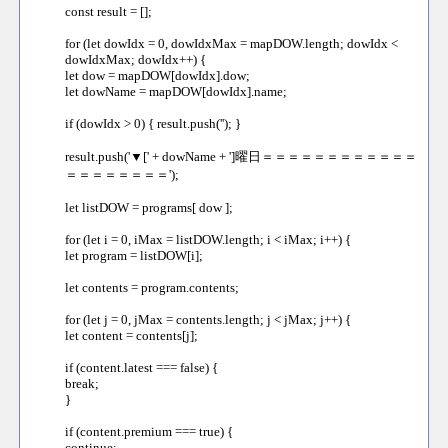
const result = [];
for (let dowIdx = 0, dowIdxMax = mapDOW.length; dowIdx <
dowIdxMax; dowIdx++) {
let dow = mapDOW[dowIdx].dow;
let dowName = mapDOW[dowIdx].name;
if (dowIdx > 0) { result.push(''); }
result.push('▼[' + dowName + ']曜日＝＝＝＝＝＝＝＝＝＝＝＝
＝＝＝＝＝＝＝＝');
let listDOW = programs[ dow ];
for (let i = 0, iMax = listDOW.length; i < iMax; i++) {
let program = listDOW[i];
let contents = program.contents;
for (let j = 0, jMax = contents.length; j < jMax; j++) {
let content = contents[j];
if (content.latest === false) {
break;
}
if (content.premium === true) {
continue;