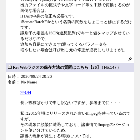
出力ファイルの拡張子や文字コード等を手動で変換するのが
面倒な場合は、
HTAの中身の修正も必要です。
※createBatchFileという名前の関数をちょこっと修正するだけ
です。
識別子の定義もJSON(連想配列)でキーと値をマップさせてい
るだけなので、
追加も容易にできます(渡ってくるパラメータを
増やしたい場合は呼び出し元の修正が必要になりますが)。
Re: Webラジオの保存方法の質問はこちら【26】
( No.147 )
日時： 2020/08/24 20:26
名前：
No Name
>>144
長い投稿ばかりで申し訳ないですが、参考までに・・・
私は2015年頃にリリースされた古いffmpegを使っているので
すが、
その現象に頻繁に遭遇しており、諸事情でffmpegのバージョ
ンを使い分けているため、
該当の現象が発生する環境については、