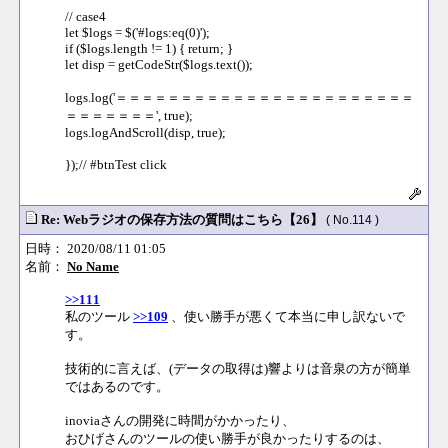
// case4
let $logs = $('#logs:eq(0)');
if ($logs.length != 1) { return; }
let disp = getCodeStr($logs.text());
logs.log('＝＝＝＝＝＝＝＝＝＝＝＝＝＝＝＝＝＝＝＝＝＝＝
＝＝＝＝＝＝＝', true);
logs.logAndScroll(disp, true);
});// #btnTest click
Re: Webラジオの保存方法の質問はこちら【26】
( No.114 )
日時： 2020/08/11 01:05
名前：
No Name
>>111
私のツール
>>109
、使い勝手が悪くて本当に申し訳ないで
す。
技術的に言えば、(データの取得は)響よりは音泉の方が簡単
ではあるのです。
inoviaさんの開発に時間がかかったり、
おひげさんのツールの使い勝手が良かったりするのは、