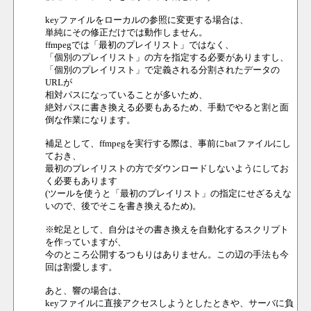
keyファイルをローカルの参照に変更する場合は、
単純にその修正だけでは動作しません。
ffmpegでは「最初のプレイリスト」ではなく、
「個別のプレイリスト」の方を指定する必要がありますし、
「個別のプレイリスト」で定義される分割されたデータの
URLが
相対パスになっていることが多いため、
絶対パスに書き換える必要もあるため、手動でやると割と面
倒な作業になります。
補足として、ffmpegを実行する際は、事前にbatファイルにし
ておき、
最初のプレイリストの方でダウンロードしないようにしてお
く必要もあります
(ツールを使うと「最初のプレイリスト」の指定にせざるえな
いので、後でそこを書き換えるため)。
※蛇足として、自分はその書き換えを自動化するスクリプト
を作っていますが、
今のところ公開するつもりはありません。この辺の手法も今
回は割愛します。
あと、響の場合は、
keyファイルに直接アクセスしようとしたときや、サーバに負