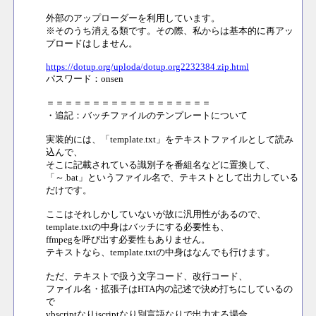
外部のアップローダーを利用しています。
※そのうち消える類です。その際、私からは基本的に再アッ
プロードはしません。
https://dotup.org/uploda/dotup.org2232384.zip.html
パスワード：onsen
＝＝＝＝＝＝＝＝＝＝＝＝＝＝＝＝＝＝
・追記：バッチファイルのテンプレートについて
実装的には、「template.txt」をテキストファイルとして読み
込んで、
そこに記載されている識別子を番組名などに置換して、
「～.bat」というファイル名で、テキストとして出力している
だけです。
ここはそれしかしていないが故に汎用性があるので、
template.txtの中身はバッチにする必要性も、
ffmpegを呼び出す必要性もありません。
テキストなら、template.txtの中身はなんでも行けます。
ただ、テキストで扱う文字コード、改行コード、
ファイル名・拡張子はHTA内の記述で決め打ちにしているの
で
vbscriptなりjscriptなり別言語なりで出力する場合、